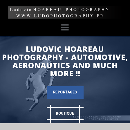
Skip
to
content
LUDOVIC HOAREAU
PHOTOGRAPHY - AUTOMOTIVE,
AERONAUTICS AND MUCH
MORE !!
REPORTAGES
BOUTIQUE