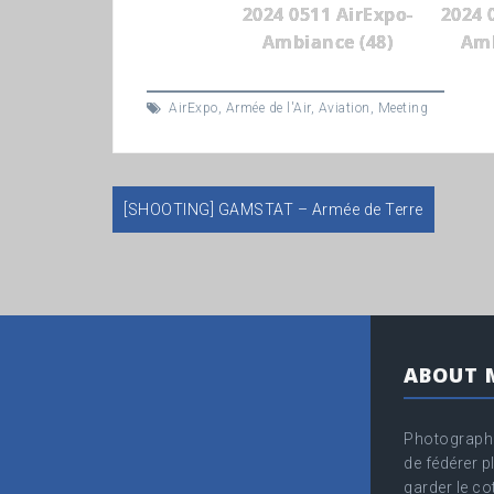
2024 0511 AirExpo-
2024 
Ambiance (48)
Amb
AirExpo
,
Armée de l'Air
,
Aviation
,
Meeting
[SHOOTING] GAMSTAT – Armée de Terre
Navigation
de
l’article
ABOUT 
Photographe
de fédérer p
garder le co