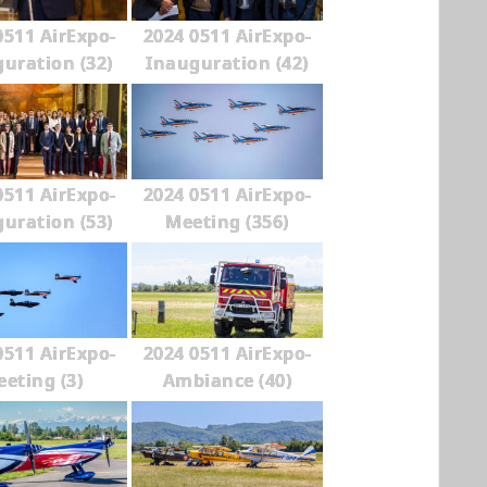
0511 AirExpo-
2024 0511 AirExpo-
uration (32)
Inauguration (42)
0511 AirExpo-
2024 0511 AirExpo-
uration (53)
Meeting (356)
0511 AirExpo-
2024 0511 AirExpo-
eting (3)
Ambiance (40)