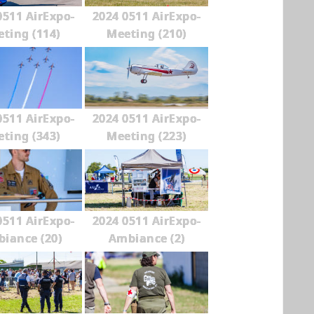
0511 AirExpo-
2024 0511 AirExpo-
ting (114)
Meeting (210)
0511 AirExpo-
2024 0511 AirExpo-
ting (343)
Meeting (223)
0511 AirExpo-
2024 0511 AirExpo-
iance (20)
Ambiance (2)