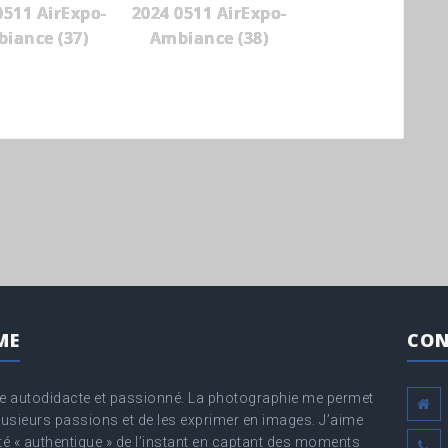
0511 AirExpo-
2024 0511 AirExpo-
iance (37)
Ambiance (38)
ME
CON
 autodidacte et passionné. La photographie me permet
lusieurs passions et de les exprimer en images. J’aime
té « authentique » de l’instant en captant des moments