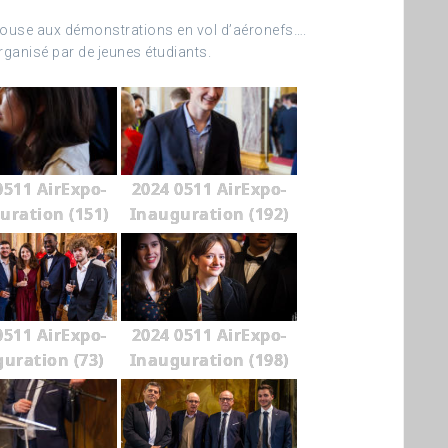
oulouse aux démonstrations en vol d’aéronefs….
ganisé par de jeunes étudiants.
0511 AirExpo-
2024 0511 AirExpo-
uration (151)
Inauguration (192)
0511 AirExpo-
2024 0511 AirExpo-
uration (73)
Inauguration (198)