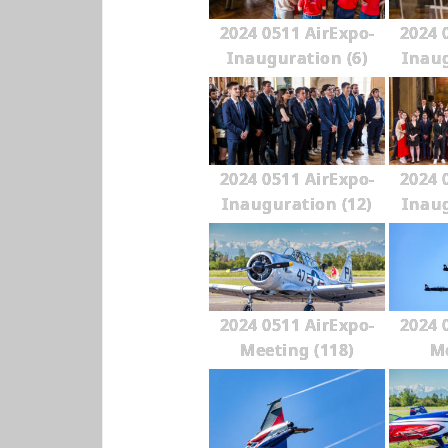
2024 0511 AirExpo-
2024 
Inauguration (6)
Inaug
2024 0511 AirExpo-
2024 
Inauguration (12)
Inaug
2024 0511 AirExpo-
2024 
Meeting (118)
Me