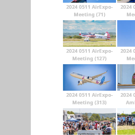
2024 0511 AirExpo-
2024 
Meeting (71)
Mee
2024 0511 AirExpo-
2024 
Meeting (127)
Mee
2024 0511 AirExpo-
2024 
Meeting (313)
Amb