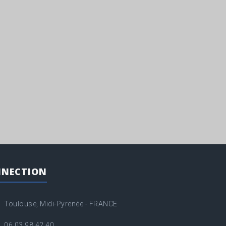
NECTION
Toulouse, Midi-Pyrenée - FRANCE
06 03 98 42 40