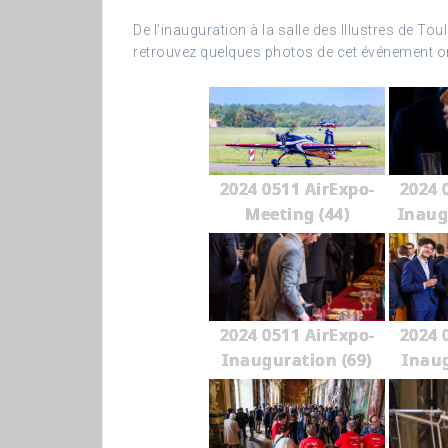
De l’inauguration à la salle des Illustres de T
retrouvez quelques photos de cet événement or
2024 0511 AirExpo-
2024 
Meeting (44)
Inaug
2024 0511 AirExpo-
2024 
Inauguration (69)
Inaug