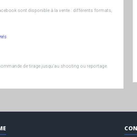
cebook sont disponible à la vente : différents formats,
gnés
e commande de tirage jusqu’au shooting ou reportage.
ME
CON