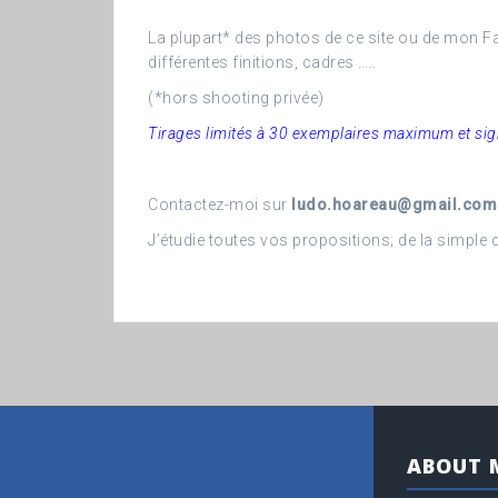
La plupart* des photos de ce site ou de mon Fa
différentes finitions, cadres …..
(*hors shooting privée)
Tirages limités à 30 exemplaires maximum et si
Contactez-moi sur
ludo.hoareau@gmail.com
J’étudie toutes vos propositions; de la simpl
ABOUT 