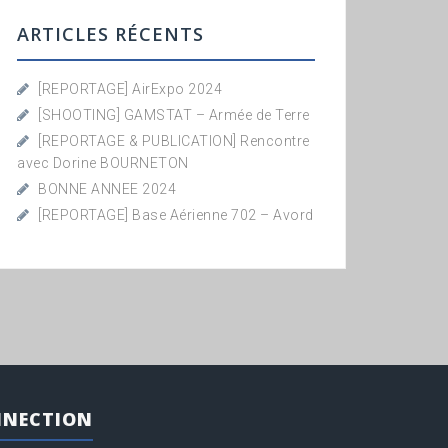
ARTICLES RÉCENTS
[REPORTAGE] AirExpo 2024
[SHOOTING] GAMSTAT – Armée de Terre
[REPORTAGE & PUBLICATION] Rencontre
avec Dorine BOURNETON
BONNE ANNEE 2024
[REPORTAGE] Base Aérienne 702 – Avord
NECTION