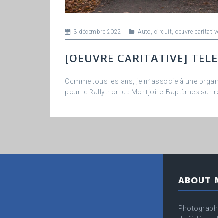
3 décembre 2022
Auto
,
circuit
,
oeuvre caritativ
[OEUVRE CARITATIVE] TEL
Comme tous les ans, je m’associe à une organi
pour le Rallython de Montjoire. Baptèmes sur r
ABOUT 
Photographe