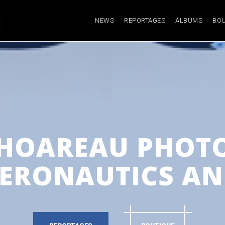
NEWS
REPORTAGES
ALBUMS
BOU
 HOAREAU PHOTO
ERONAUTICS AN