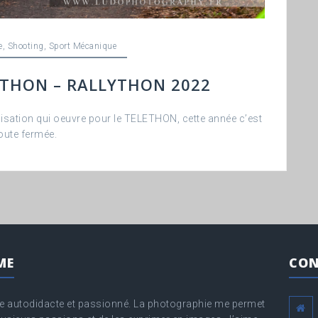
e
,
Shooting
,
Sport Mécanique
ETHON – RALLYTHON 2022
sation qui oeuvre pour le TELETHON, cette année c’est
oute fermée.
ME
CON
 autodidacte et passionné. La photographie me permet